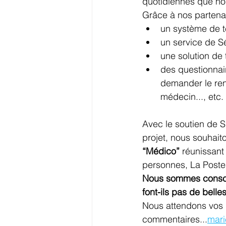
quotidiennes que no
Grâce à nos partenai
un système de t
un service de Sé
une solution de 
des questionnair
demander le reno
médecin..., etc.
Avec le soutien de 
projet, nous souhai
“Médico”
 réunissant
personnes, La Poste 
Nous sommes conscie
font-ils pas de belles 
Nous attendons vos 
commentaires...
mari