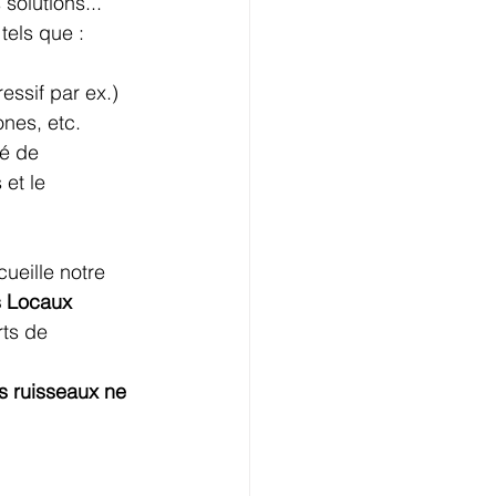
solutions...
tels que :
essif par ex.)
ones, etc.
ié de 
et le 
eille notre 
s Locaux 
rts de 
s ruisseaux ne 