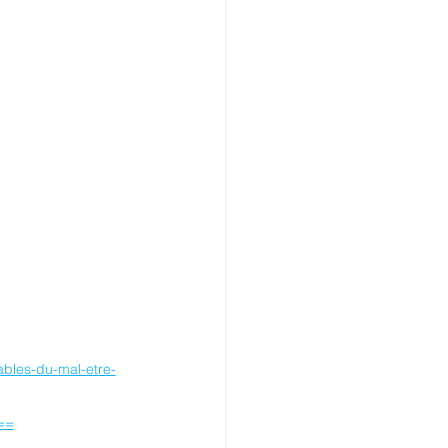
ables-du-mal-etre-
==