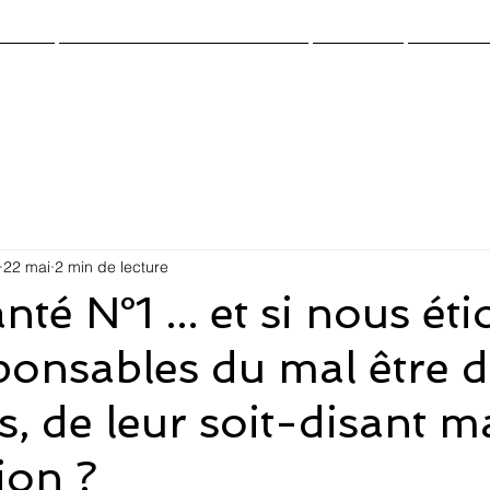
cueil
Cloud.Work.Center-Santé
Gazette
Contact
22 mai
2 min de lecture
é N°1 ... et si nous éti
ponsables du mal être 
, de leur soit-disant 
ion ?