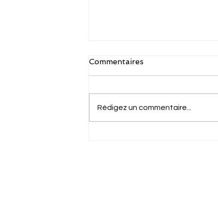
Commentaires
Rédigez un commentaire...
CWC-Santé N°9 -
Problèmes épisodiques des
Spécialistes ...et si votre
Cloud 
secrétaire avait la solution...
Center
Accueil
Cloud.Work.Center-Santé