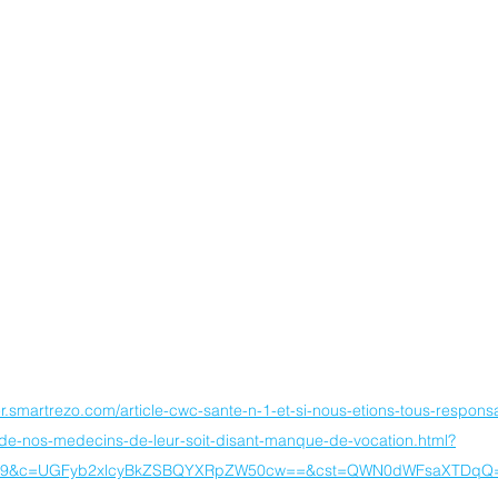
er.smartrezo.com/article-cwc-sante-n-1-et-si-nous-etions-tous-respons
de-nos-medecins-de-leur-soit-disant-manque-de-vocation.html?
89&c=UGFyb2xlcyBkZSBQYXRpZW50cw==&cst=QWN0dWFsaXTDqQ