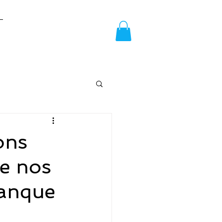
ons
de nos
manque