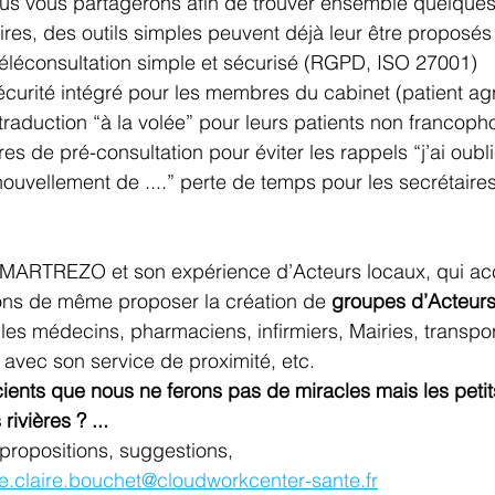
us vous partagerons afin de trouver ensemble quelques 
res, des outils simples peuvent déjà leur être proposés 
éléconsultation simple et sécurisé (RGPD, ISO 27001)
curité intégré pour les membres du cabinet (patient agr
traduction “à la volée” pour leurs patients non francoph
es de pré-consultation pour éviter les rappels “j’ai oubl
uvellement de ....” perte de temps pour les secrétaires 
SMARTREZO et son expérience d’Acteurs locaux, qui accu
tons de même proposer la création de 
groupes d’Acteur
 les médecins, pharmaciens, infirmiers, Mairies, transpo
avec son service de proximité, etc.
nts que nous ne ferons pas de miracles mais les petit
rivières ? ...
propositions, suggestions, 
e.claire.bouchet@cloudworkcenter-sante.fr