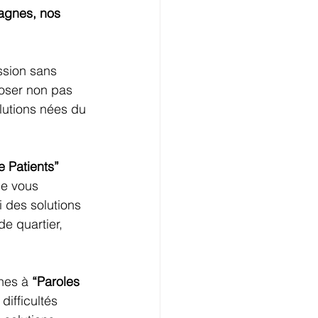
agnes, nos 
ssion sans 
oser non pas 
lutions nées du 
e Patients”
ue vous 
 des solutions 
 quartier, 
nes à 
“Paroles 
ifficultés 