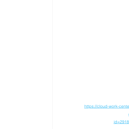
https://cloud-work-cent
id=291