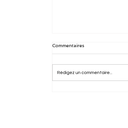
Commentaires
Rédigez un commentaire...
CWC-Santé N°9 -
Problèmes épisodiques des
Spécialistes ...et si votre
Cloud 
secrétaire avait la solution...
Center
Accueil