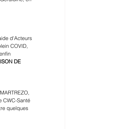
plein COVID, 
enfin 
ISON DE 
ns SMARTREZO, 
 de CWC-Santé 
tre quelques 