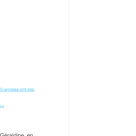
-5-annees-ont-ete-
==
 Géraldine, en 