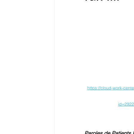
https://cloud-work-cente
id=292
Paroles de Patients !