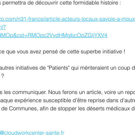
us permettra de découvrir cette formidable histoire : 
zo.com/n31-france/article-acteurs-locaux-savoie-a-mou
ml
?
udMOp&cst=RMOpc2VydHMgbcOpZGljYXV4
ce que vous avez pensé de cette superbe initiative ! 
 ?
que expérience susceptible d'être reprise dans d'au
de Communes, afin de stopper les déserts médicaux de
t@cloudworkcenter-sante.fr