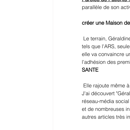
parallèle de son acti
créer une Maison de
 Le terrain, Géraldine le possédait : un terrain de famille mais, sans aucune aide d'Acteurs 
tels que l'ARS, seul
elle va convaincre un
l'adhésion des premi
SANTE
 Elle rajoute même à
J'ai découvert "Géra
réseau-média social 
et de nombreuses ini
autres articles très i