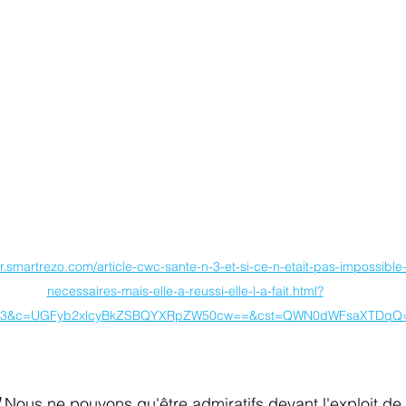
r.smartrezo.com/article-cwc-sante-n-3-et-si-ce-n-etait-pas-impossible
necessaires-mais-elle-a-reussi-elle-l-a-fait.html?
23&c=UGFyb2xlcyBkZSBQYXRpZW50cw==&cst=QWN0dWFsaXTDqQ
 Nous ne pouvons qu'être admiratifs devant l'exploit de