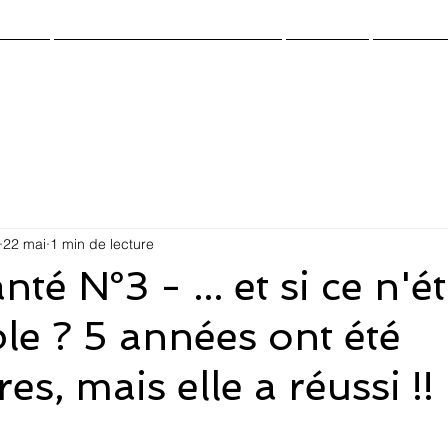
cueil
Cloud.Work.Center-Santé
Gazette
Contact
22 mai
1 min de lecture
 N°3 - ... et si ce n'ét
le ? 5 années ont été
es, mais elle a réussi !! 