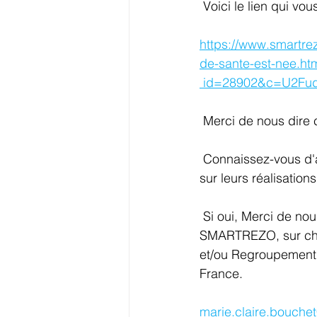
 Voici le lien qui vo
https://www.smartre
de-sante-est-nee.ht
 id=28902&c=U2F
 Merci de nous dire 
 Connaissez-vous d'autres initiatives de "Patients" qui mériteraient un coup de projecteurs 
sur leurs réalisations
 Si oui, Merci de nous les communiquer. Nous ferons un article, voire un reportage grâce à 
SMARTREZO, sur cha
et/ou Regroupement 
France.
marie.claire.bouche