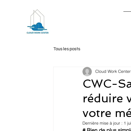
Ac
Tous les posts
Cloud Work Center
CWC-Sant
réduire 
votre mé
Dernière mise à jour :
1 ju
# Rien de plus simpl