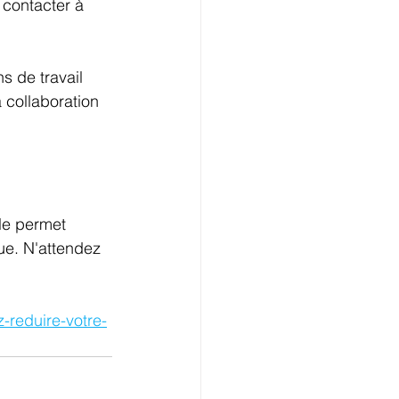
contacter à 
s de travail 
 collaboration 
le permet 
que. N'attendez 
-reduire-votre-