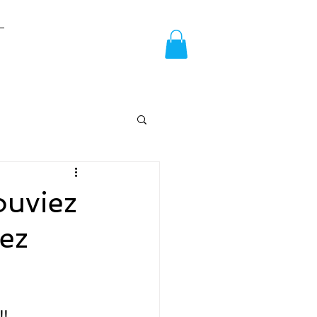
ouviez
hez
!!