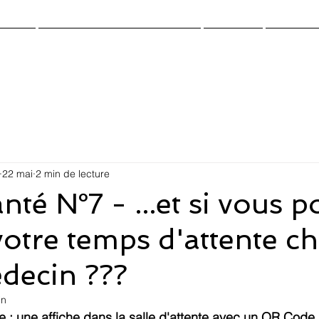
cueil
Cloud.Work.Center-Santé
Gazette
Contact
22 mai
2 min de lecture
é N°7 - ...et si vous p
votre temps d'attente c
decin ???
in
e : une affiche dans la salle d'attente avec un QR Code 