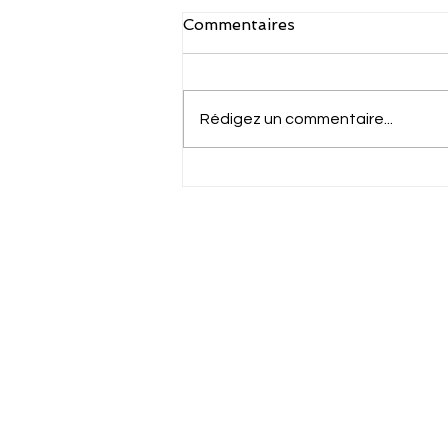
Commentaires
Rédigez un commentaire...
CWC-Santé N°9 -
Problèmes épisodiques des
Spécialistes ...et si votre
Cloud 
secrétaire avait la solution...
Center
Accueil
Cloud.Work.Center-Santé
Gazette
Contact