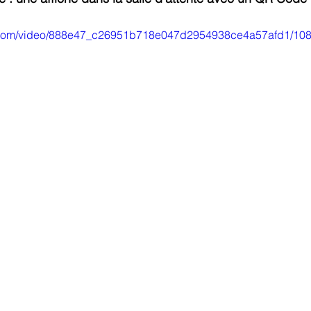
tic.com/video/888e47_c26951b718e047d2954938ce4a57afd1/108