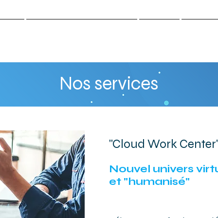
cueil
Cloud.Work.Center-Santé
Gazette
Contact
Nos services
"Cloud Work Center
Nouvel univers virt
et "humanisé"