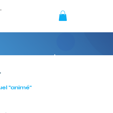
"
uel "animé"