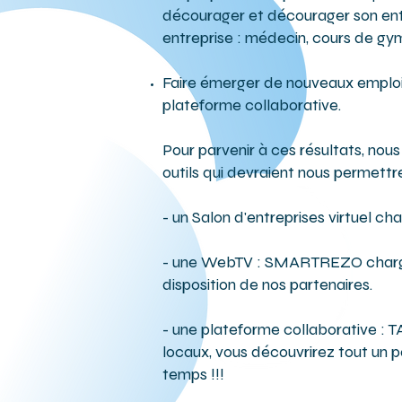
décourager et décourager son ento
entreprise : médecin, cours de gymna
Faire émerger de nouveaux emplois 
plateforme collaborative.
Pour parvenir à ces résultats, nous
outils qui devraient nous permettre
- un Salon d'entreprises virtuel cha
- une WebTV : SMARTREZO chargée 
disposition de nos partenaires.
- une plateforme collaborative : 
locaux, vous découvrirez tout un pa
temps !!!