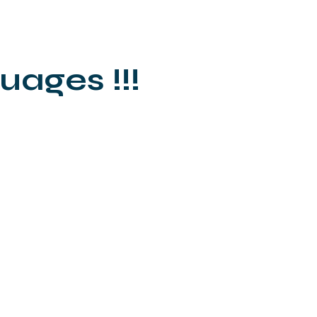
uages !!!
Contactez-nous
Mentions légales
Politique de confidentialité
Conditions d'utilisation