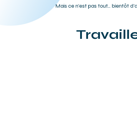
Mais ce n'est pas tout... bientôt d'
Travaill
Cloud 
Center
Accueil
Cloud.Work.Center-Santé
Gazette
Contact