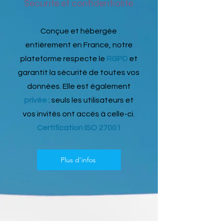
Sécurité et confidentialité
Conçue et hébergée
entièrement en France, notre
plateforme respecte le
RGPD
et
garantit la sécurité de toutes vos
données. Elle est également
privée
: seuls les utilisateurs et
vos invités ont accès à celle-ci.
Certification ISO 27001
Plus d'infos