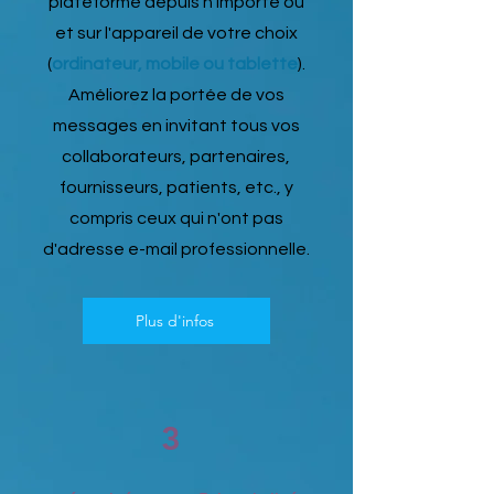
plateforme depuis n'importe où
et sur l'appareil de votre choix
(
ordinateur, mobile ou tablette
).
Améliorez la portée de vos
messages en invitant tous vos
collaborateurs, partenaires,
fournisseurs, patients, etc., y
compris ceux qui n'ont pas
d'adresse e-mail professionnelle.
Plus d'infos
3